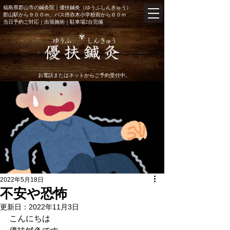
福島県郡山市の鍼灸院｜優扶鍼灸（ゆうふしんきゅう）
郡山駅から９００ｍ、バス停赤木小学校前から６０ｍ
当日予約
ご対応｜出張施術
｜駐車場2台完備
お電話またはネットからご予約受付中。
2022年5月18日
不安や恐怖
更新日：
2022年11月3日
こんにちは