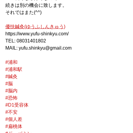
続きは別の機会に致します。
それではまた(^^)
優扶鍼灸(ゆうふしんきゅう)
https://www.yufu-shinkyu.com/
TEL: 08031401802
MAIL: yufu.shinkyu@gmail.com
#浦和
#浦和駅
#鍼灸
#脳
#脳内
#恐怖
#D1受容体
#不安
#個人差
#扁桃体