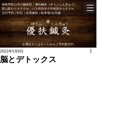
福島県郡山市の鍼灸院｜優扶鍼灸（ゆうふしんきゅう）
郡山駅から９００ｍ、バス停赤木小学校前から６０ｍ
当日予約
ご対応｜出張施術
｜駐車場2台完備
お電話またはネットからご予約受付中。
2022年5月8日
脳とデトックス