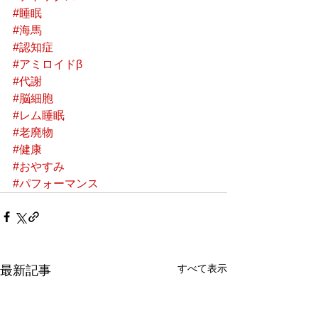
#睡眠
#海馬
#認知症
#アミロイドβ
#代謝
#脳細胞
#レム睡眠
#老廃物
#健康
#おやすみ
#パフォーマンス
すべて表示
最新記事