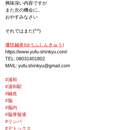
興味深い内容ですが
また次の機会に。
おやすみなさい
それではまた(^^)
優扶鍼灸(ゆうふしんきゅう)
https://www.yufu-shinkyu.com/
TEL: 08031401802
MAIL: yufu.shinkyu@gmail.com
#浦和
#浦和駅
#鍼灸
#脳
#脳内
#脳脊髄液
#リンパ
#デトックス