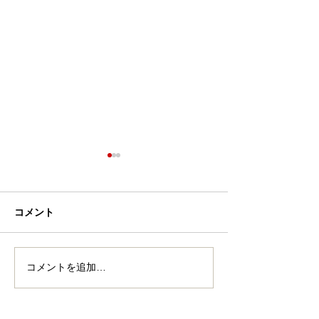
報酬系
コメント
A10回路とやる気
コメントを追加…
特集記事