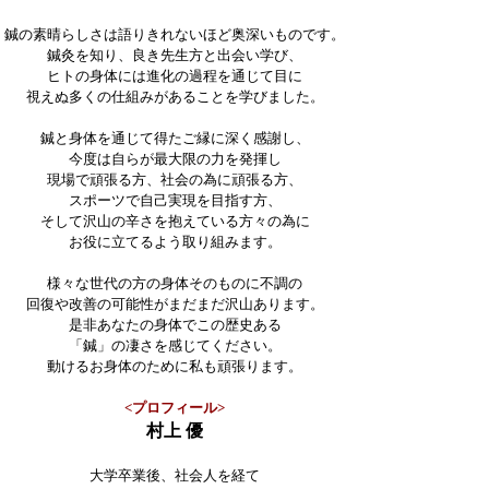
鍼の素晴らしさは語りきれないほど奥深いものです。
鍼灸
を知り、良き先生方と出会い学び、
ヒトの身体には
進化の過程を通じて目に
視えぬ多くの仕組みがあることを学びました。
鍼と身体を通じて得たご縁に深く感謝し、
今度は自らが最大限の
力を発揮し
現場で頑張る方、社会の為に頑張る方、
スポーツで自己実現を目指す方、
そして沢山の辛さを抱えている方々の為に
お役に立てるよう取り組みます。
様々な世代の方の身体そのものに不調の
回復や
改善の可能性がまだまだ沢山あります。
是非あなたの身体でこの歴史ある
「鍼」の凄さを感じてください。
動けるお身体
のために
私も頑張ります。
<プロフィール>​
村上 優
大学卒業後、社会人を経て