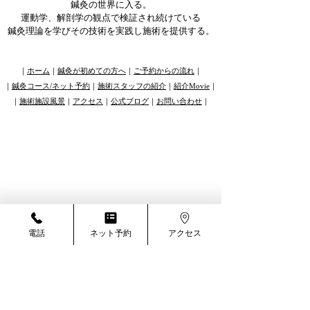
鍼灸の世界に入る。​
運動学、解剖学の観点で検証され続けている
鍼灸理論を学びその技術を実践し施術を提供する。
​｜
ホーム
｜
鍼灸が初めての方へ
｜
ご予約からの流れ
｜
｜
鍼灸コース/ネット予約
｜
施術スタッフ
の紹介
｜​
紹介Movie
｜
​｜
施術施設風景
｜
アクセス
｜
公式ブログ
｜
お問い合わせ
｜
電話
ネット予約
アクセス