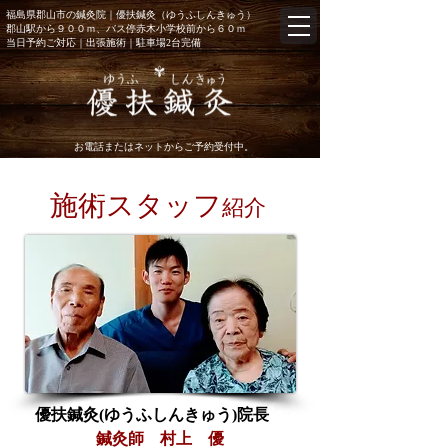
福島県郡山市の鍼灸院｜優扶鍼灸（ゆうふしんきゅう）
郡山駅から９００ｍ、バス停赤木小学校前から６０ｍ
当日予約
ご対応｜出張施術
｜駐車場2台完備
お電話またはネットからご予約受付中。
​​施術スタッフ
紹介
優扶鍼灸(ゆうふしんきゅう)院長
鍼灸師 ​村上 優