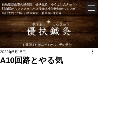
福島県郡山市の鍼灸院｜優扶鍼灸（ゆうふしんきゅう）
郡山駅から９００ｍ、バス停赤木小学校前から６０ｍ
当日予約
ご対応｜出張施術
｜駐車場2台完備
お電話またはネットからご予約受付中。
2022年5月15日
A10回路とやる気