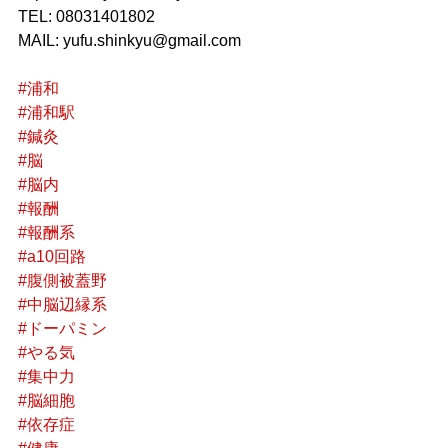
TEL: 08031401802
MAIL: yufu.shinkyu@gmail.com
#浦和
#浦和駅
#鍼灸
#脳
#脳内
#報酬
#報酬系
#a10回路
#腹側被蓋野
#中脳辺縁系
#ドーパミン
#やる気
#集中力
#脳細胞
#依存症